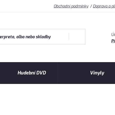
Obchodní podmínky
Doprava a p
Ú
Př
Hudební DVD
Vinyly