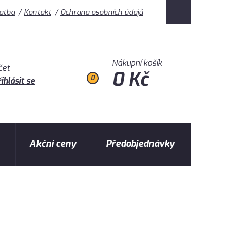
latba
Kontakt
Ochrana osobních údajů
Nákupní košík
čet
0 Kč
0
ihlásit se
Akční ceny
Předobjednávky