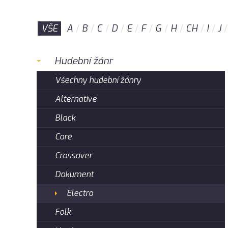
VŠE
A
B
C
D
E
F
G
H
CH
I
J
Hudební žánr
Všechny hudební žánry
Alternative
Black
Core
Crossover
Dokument
Electro
Folk