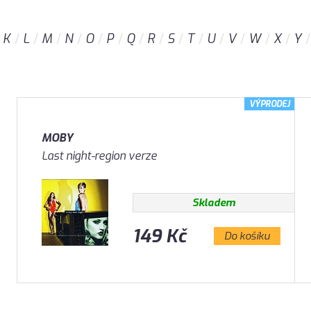
K
L
M
N
O
P
Q
R
S
T
U
V
W
X
Y
VÝPRODEJ
MOBY
Last night-region verze
Skladem
149 Kč
Do košíku