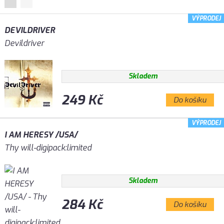
VÝPRODEJ
DEVILDRIVER
Devildriver
Skladem
249 Kč
Do košíku
VÝPRODEJ
I AM HERESY /USA/
Thy will-digipack:limited
Skladem
284 Kč
Do košíku