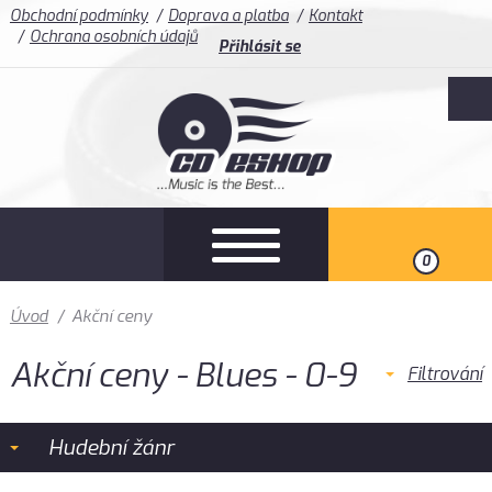
Obchodní podmínky
Doprava a platba
Kontakt
Ochrana osobních údajů
Přihlásit se
0
Úvod
/
Akční ceny
Akční ceny - Blues - 0-9
Filtrování
Hudební žánr