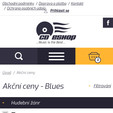
Obchodní podmínky
Doprava a platba
Kontakt
Ochrana osobních údajů
Přihlásit se
0
Úvod
/
Akční ceny
Akční ceny - Blues
Filtrování
Hudební žánr