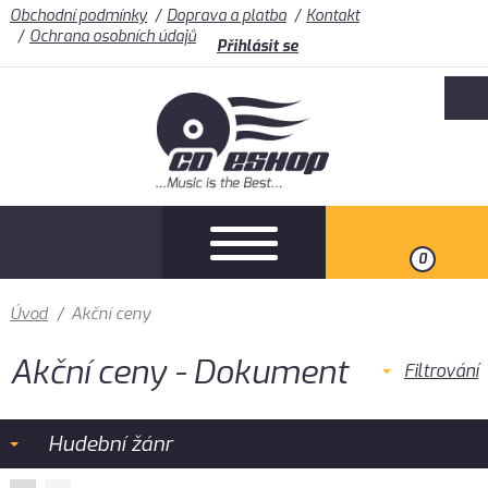
Obchodní podmínky
Doprava a platba
Kontakt
Ochrana osobních údajů
Přihlásit se
0
Úvod
/
Akční ceny
Akční ceny - Dokument
Filtrování
Hudební žánr