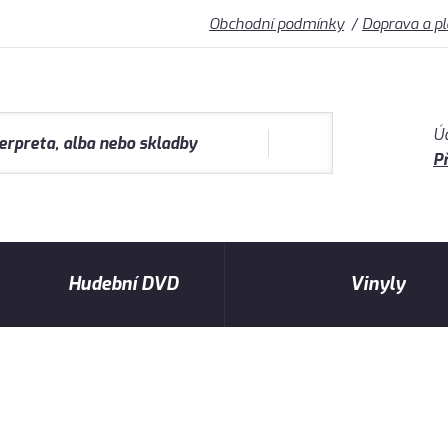
Obchodní podmínky
Doprava a p
Ú
Př
Hudební DVD
Vinyly