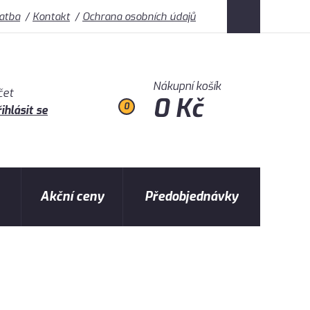
latba
Kontakt
Ochrana osobních údajů
Nákupní košík
čet
0 Kč
0
ihlásit se
Akční ceny
Předobjednávky