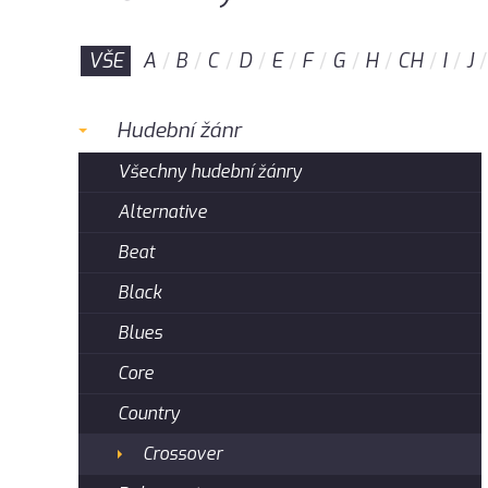
VŠE
A
B
C
D
E
F
G
H
CH
I
J
Hudební žánr
Všechny hudební žánry
Alternative
Beat
Black
Blues
Core
Country
Crossover