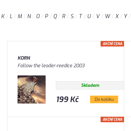
K
L
M
N
O
P
Q
R
S
T
U
V
W
X
Y
AKČNÍ CENA
KORN
Follow the leader-reedice 2003
Skladem
199 Kč
Do košíku
AKČNÍ CENA