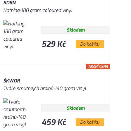
KORN
Nothing-180 gram coloured vinyl
Skladem
529 Kč
Do košíku
AKČNÍ CENA
ŠKWOR
Tváře smutnejch hrdinů-140 gram vinyl
Skladem
459 Kč
Do košíku