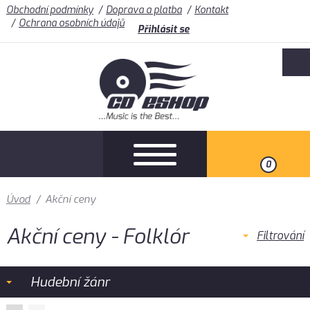
Obchodní podmínky
Doprava a platba
Kontakt
Ochrana osobních údajů
Přihlásit se
0
Úvod
/
Akční ceny
Akční ceny - Folklór
Filtrování
Hudební žánr