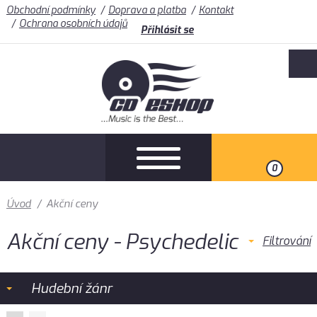
Obchodní podmínky
Doprava a platba
Kontakt
Ochrana osobních údajů
Přihlásit se
0
Úvod
/
Akční ceny
Akční ceny - Psychedelic
Filtrování
Hudební žánr