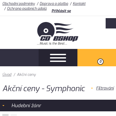
Obchodní podmínky
Doprava a platba
Kontakt
Ochrana osobních údajů
Přihlásit se
0
Úvod
/
Akční ceny
Akční ceny - Symphonic
Filtrování
Hudební žánr