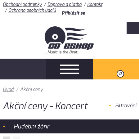
Obchodní podmínky
Doprava a platba
Kontakt
Ochrana osobních údajů
Přihlásit se
0
Úvod
/
Akční ceny
Akční ceny - Koncert
Filtrování
Hudební žánr