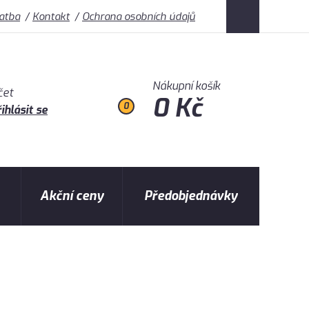
latba
Kontakt
Ochrana osobních údajů
Nákupní košík
čet
0 Kč
0
ihlásit se
Akční ceny
Předobjednávky