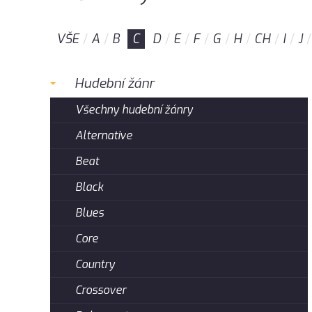
VŠE
A
B
C
D
E
F
G
H
CH
I
J
Hudební žánr
Všechny hudební žánry
Alternative
Beat
Black
Blues
Core
Country
Crossover