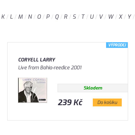
K
L
M
N
O
P
Q
R
S
T
U
V
W
X
Y
VÝPRODEJ
CORYELL LARRY
Live from Bahia-reedice 2001
Skladem
239 Kč
Do košíku