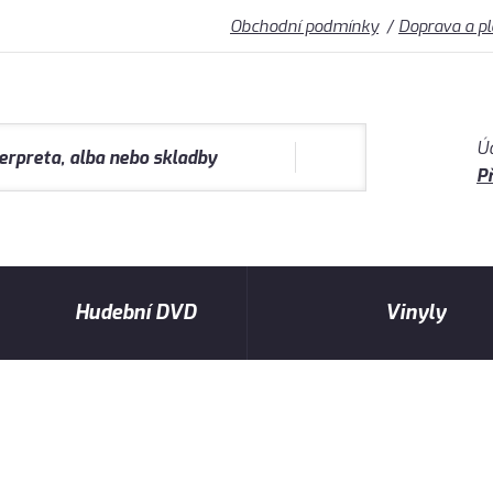
Obchodní podmínky
Doprava a p
Ú
Př
Hudební DVD
Vinyly