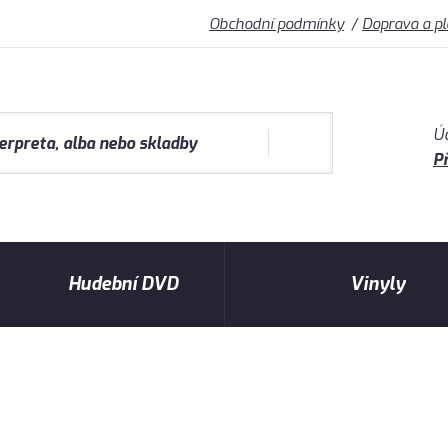
Obchodní podmínky
Doprava a p
Ú
Př
Hudební DVD
Vinyly