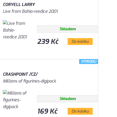
CORYELL LARRY
Live from Bahia-reedice 2001
Skladem
239 Kč
Do košíku
VÝPRODEJ
CRASHPOINT /CZ/
Millions of figurines-digipack
Skladem
169 Kč
Do košíku