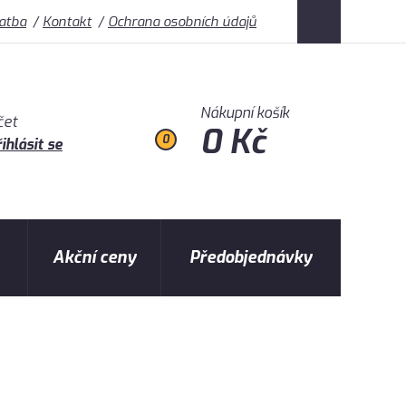
latba
Kontakt
Ochrana osobních údajů
Nákupní košík
čet
0 Kč
0
ihlásit se
Akční ceny
Předobjednávky