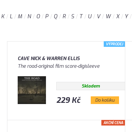
K
L
M
N
O
P
Q
R
S
T
U
V
W
X
Y
VÝPRODEJ
CAVE NICK & WARREN ELLIS
The road-original film score-digisleeve
Skladem
229 Kč
Do košíku
AKČNÍ CENA