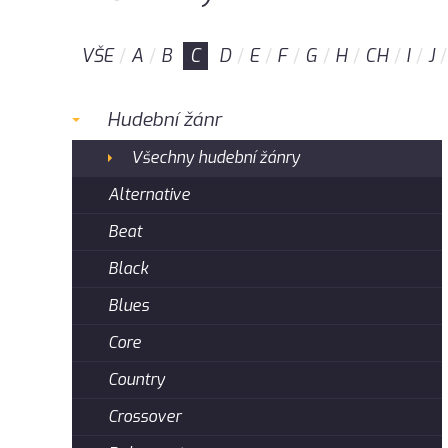
VŠE
A
B
C
D
E
F
G
H
CH
I
J
Hudební žánr
Všechny hudební žánry
Alternative
Beat
Black
Blues
Core
Country
Crossover