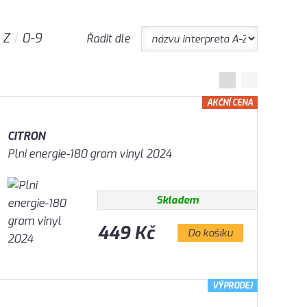
Z
0-9
Řadit dle
AKČNÍ CENA
CITRON
Plni energie-180 gram vinyl 2024
Skladem
449 Kč
Do košíku
VÝPRODEJ