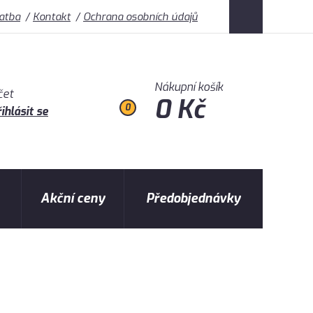
latba
Kontakt
Ochrana osobních údajů
Nákupní košík
čet
0 Kč
0
ihlásit se
Akční ceny
Předobjednávky