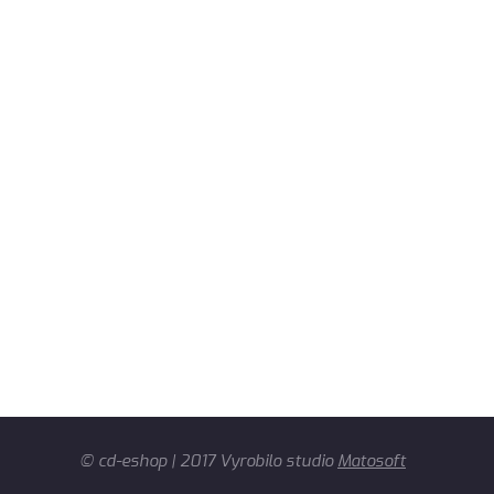
© cd-eshop | 2017 Vyrobilo studio
Matosoft