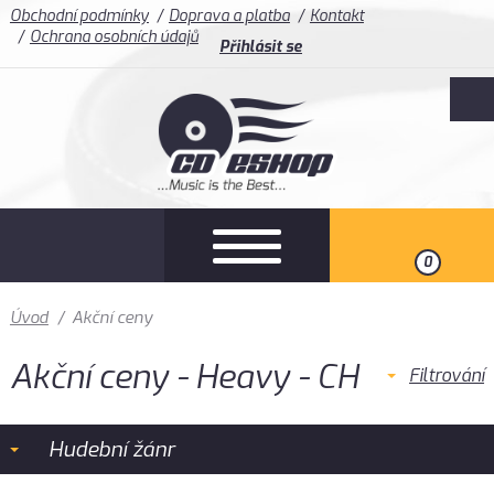
Obchodní podmínky
Doprava a platba
Kontakt
Ochrana osobních údajů
Přihlásit se
0
Úvod
/
Akční ceny
Akční ceny - Heavy - CH
Filtrování
Hudební žánr