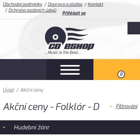
Obchodní podmínky
Doprava a platba
Kontakt
Ochrana osobních údajů
Přihlásit se
0
Úvod
/
Akční ceny
Akční ceny - Folklór - D
Filtrování
Hudební žánr