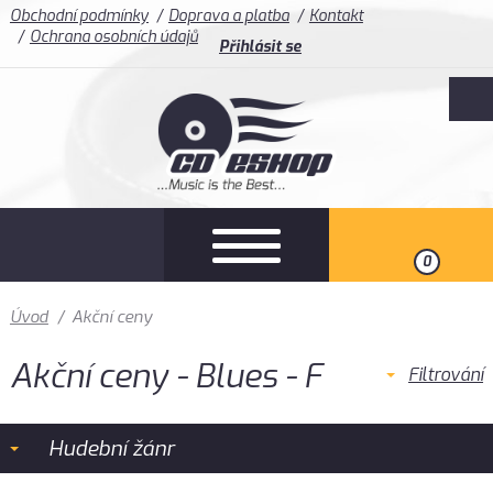
Obchodní podmínky
Doprava a platba
Kontakt
Ochrana osobních údajů
Přihlásit se
0
Úvod
/
Akční ceny
Akční ceny - Blues - F
Filtrování
Hudební žánr