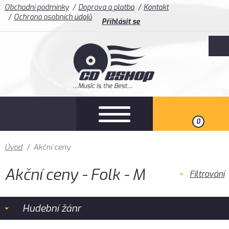
Obchodní podmínky
Doprava a platba
Kontakt
Ochrana osobních údajů
Přihlásit se
0
Úvod
/
Akční ceny
Akční ceny - Folk - M
Filtrování
Hudební žánr