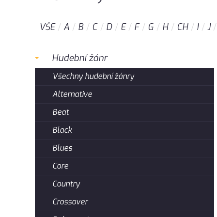
VŠE
A
B
C
D
E
F
G
H
CH
I
J
Hudební žánr
Všechny hudební žánry
Alternative
Beat
Black
Blues
Core
Country
Crossover