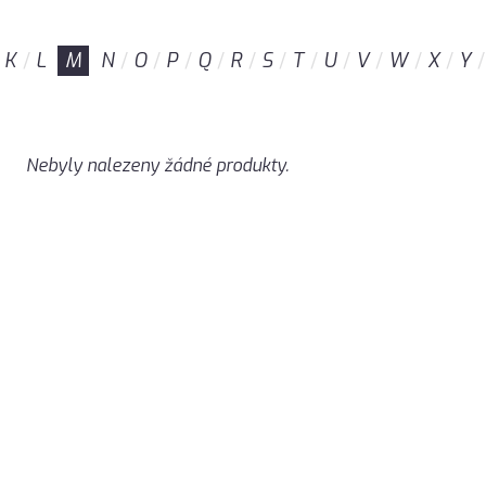
K
L
M
N
O
P
Q
R
S
T
U
V
W
X
Y
Nebyly nalezeny žádné produkty.