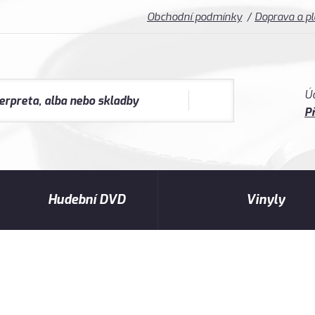
Obchodní podmínky
Doprava a p
Ú
Př
Hudební DVD
Vinyly