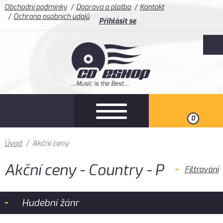
Obchodní podmínky
Doprava a platba
Kontakt
Ochrana osobních údajů
Přihlásit se
0
Úvod
/
Akční ceny
Akční ceny - Country - P
Filtrování
Hudební žánr