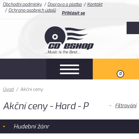
Obchodní podmínky
Doprava a platba
Kontakt
Ochrana osobních údajů
Přihlásit se
0
Úvod
/
Akční ceny
Akční ceny - Hard - P
Filtrování
Hudební žánr