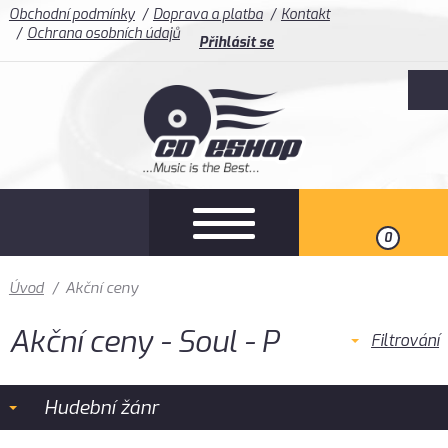
Obchodní podmínky
Doprava a platba
Kontakt
Ochrana osobních údajů
Přihlásit se
0
Úvod
/
Akční ceny
Akční ceny - Soul - P
Filtrování
Hudební žánr