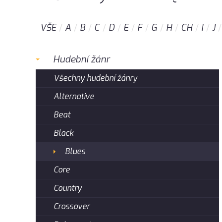
VŠE
A
B
C
D
E
F
G
H
CH
I
J
Hudební žánr
Všechny hudební žánry
Alternative
Beat
Black
Blues
Core
Country
Crossover