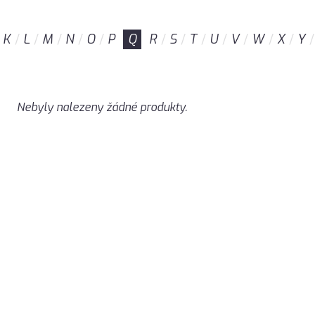
K
L
M
N
O
P
Q
R
S
T
U
V
W
X
Y
Nebyly nalezeny žádné produkty.