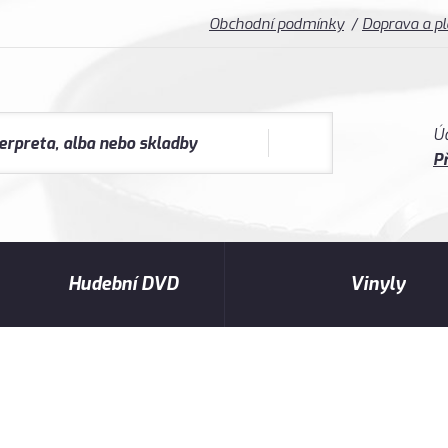
Obchodní podmínky
Doprava a p
Ú
Př
Hudební DVD
Vinyly