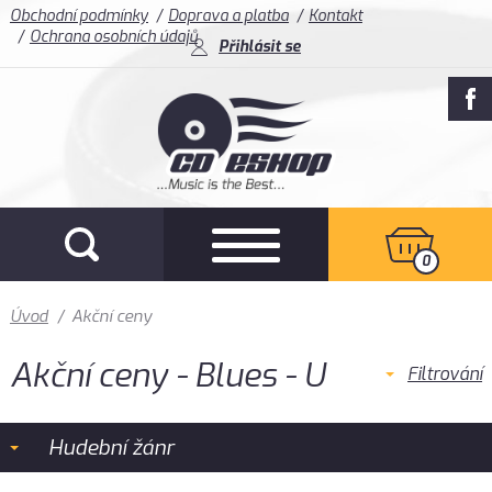
Obchodní podmínky
Doprava a platba
Kontakt
Ochrana osobních údajů
Přihlásit se
0
Úvod
/
Akční ceny
Akční ceny - Blues - U
Filtrování
Hudební žánr