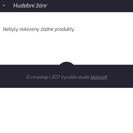
Hudební žánr
Nebyly nalezeny žádné produkty.
© cd-eshop | 2017 Vyrobilo studio
Matosoft