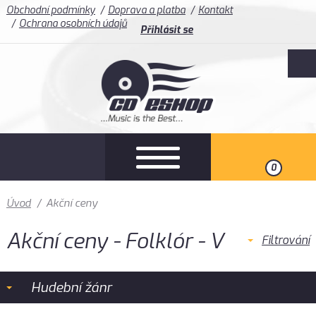
Obchodní podmínky
Doprava a platba
Kontakt
Ochrana osobních údajů
Přihlásit se
0
Úvod
/
Akční ceny
Akční ceny - Folklór - V
Filtrování
Hudební žánr