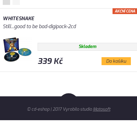
AKČNÍ CENA
WHITESNAKE
Still...good to be bad-digipack-2cd
Skladem
339 Kč
Do košíku
© cd-eshop | 2017 Vyrobilo studio
Matosoft