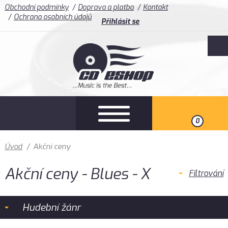
Obchodní podmínky
Doprava a platba
Kontakt
Ochrana osobních údajů
Přihlásit se
0
Úvod
/
Akční ceny
Akční ceny - Blues - X
Filtrování
Hudební žánr