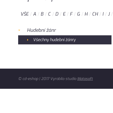
VŠE
A
B
C
D
E
F
G
H
CH
I
J
Hudební žánr
Všechny hudební žánry
© cd-eshop | 2017 Vyrobilo studio
Matosoft