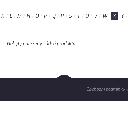
K
L
M
N
O
P
Q
R
S
T
U
V
W
X
Y
Nebyly nalezeny žádné produkty.
Obchodní podmínky