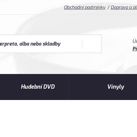
Obchodní podmínky
Doprava a p
Ú
Př
Hudební DVD
Vinyly