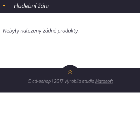
Hudební žánr
Nebyly nalezeny žádné produkty.
© cd-eshop | 2017 Vyrobilo studio
Matosoft