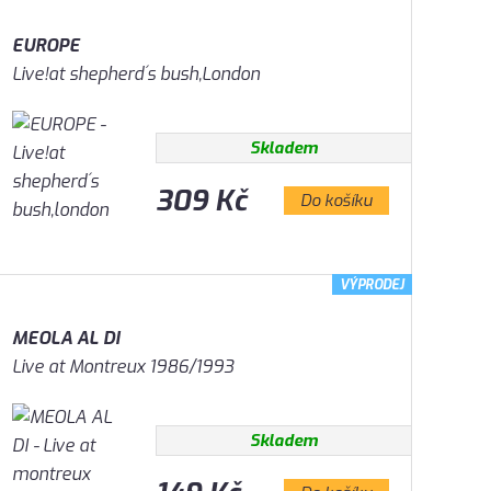
EUROPE
Live!at shepherd´s bush,London
Skladem
309 Kč
Do košíku
VÝPRODEJ
MEOLA AL DI
Live at Montreux 1986/1993
Skladem