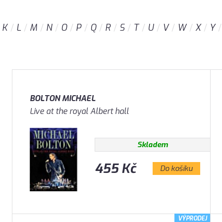
K
L
M
N
O
P
Q
R
S
T
U
V
W
X
Y
BOLTON MICHAEL
Live at the royal Albert hall
Skladem
455 Kč
Do košíku
VÝPRODEJ