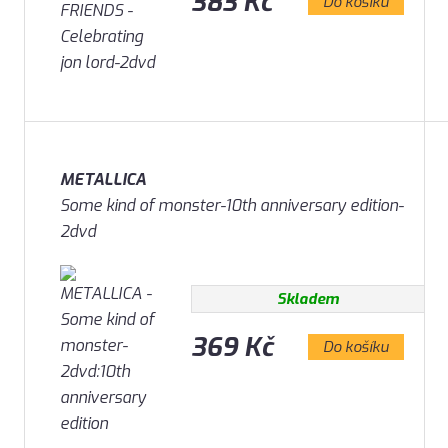
383 Kč
Do košíku
METALLICA
Some kind of monster-10th anniversary edition-
2dvd
Skladem
369 Kč
Do košíku