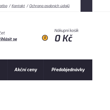
latba
Kontakt
Ochrana osobních údajů
Nákupní košík
čet
0 Kč
0
ihlásit se
Akční ceny
Předobjednávky