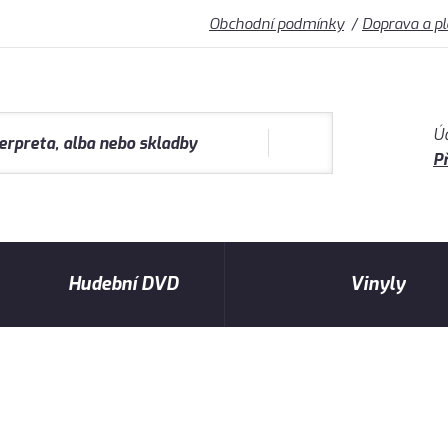
Obchodní podmínky
Doprava a p
Ú
Př
Hudební DVD
Vinyly