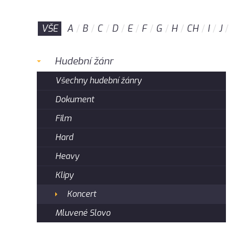
VŠE
A
B
C
D
E
F
G
H
CH
I
J
Hudební žánr
Všechny hudební žánry
Dokument
Film
Hard
Heavy
Klipy
Koncert
Mluvené Slovo