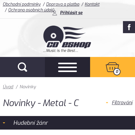
Obchodní podmínky
Doprava a platba
Kontakt
Ochrana osobních údajů
Přihlásit se
0
Úvod
/
Novinky
Novinky - Metal - C
Filtrování
Hudební žánr