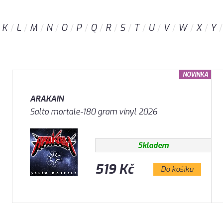
K
L
M
N
O
P
Q
R
S
T
U
V
W
X
Y
NOVINKA
ARAKAIN
Salto mortale-180 gram vinyl 2026
Skladem
519 Kč
Do košíku