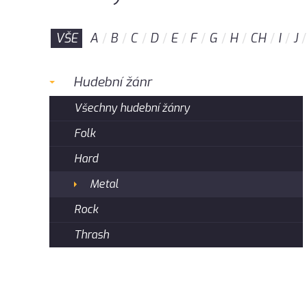
VŠE
A
B
C
D
E
F
G
H
CH
I
J
Hudební žánr
Všechny hudební žánry
Folk
Hard
Metal
Rock
Thrash