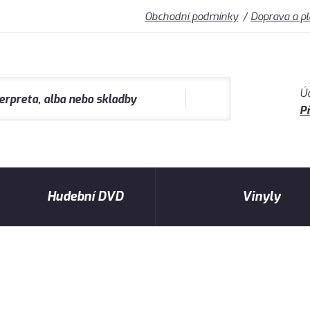
Obchodní podmínky
Doprava a p
Ú
Př
Hudební DVD
Vinyly