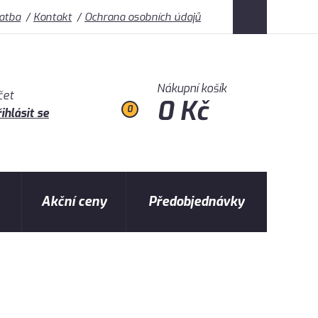
latba
Kontakt
Ochrana osobních údajů
Nákupní košík
čet
0 Kč
0
ihlásit se
Akční ceny
Předobjednávky