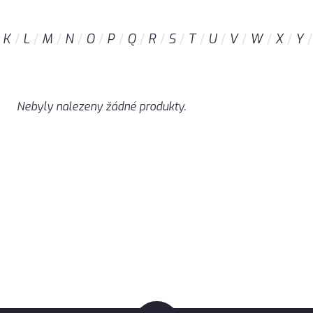
K
L
M
N
O
P
Q
R
S
T
U
V
W
X
Y
Nebyly nalezeny žádné produkty.