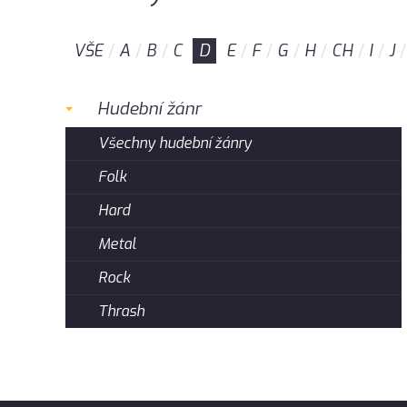
VŠE
A
B
C
D
E
F
G
H
CH
I
J
Hudební žánr
Všechny hudební žánry
Folk
Hard
Metal
Rock
Thrash