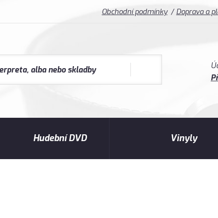
Obchodní podmínky
Doprava a p
Ú
Př
Hudební DVD
Vinyly