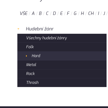
VŠE
A
B
C
D
E
F
G
H
CH
I
J
Hudební žánr
Všechny hudební žánry
Folk
Hard
Metal
Rock
Thrash