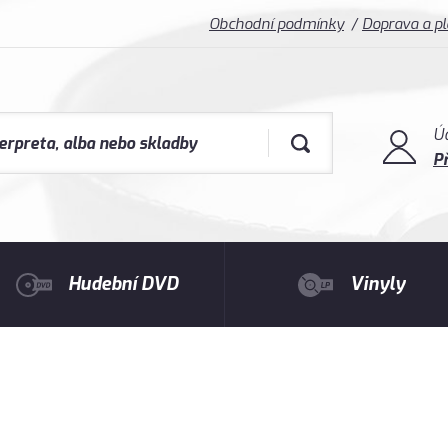
Obchodní podmínky
Doprava a p
Ú
Př
Hudební DVD
Vinyly