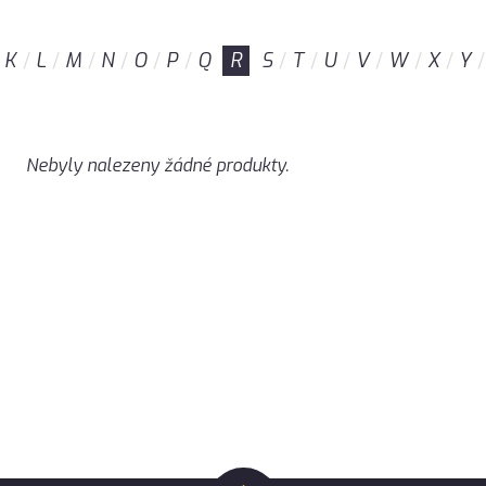
K
L
M
N
O
P
Q
R
S
T
U
V
W
X
Y
Nebyly nalezeny žádné produkty.