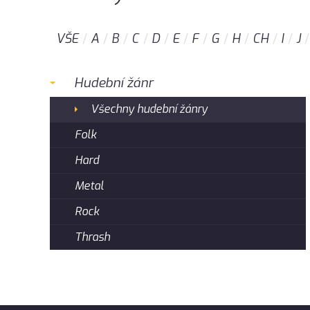
VŠE
A
B
C
D
E
F
G
H
CH
I
J
Hudební žánr
Všechny hudební žánry
Folk
Hard
Metal
Rock
Thrash