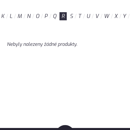
K
L
M
N
O
P
Q
R
S
T
U
V
W
X
Y
Nebyly nalezeny žádné produkty.