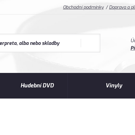
Obchodní podmínky
Doprava a p
Ú
Př
Hudební DVD
Vinyly