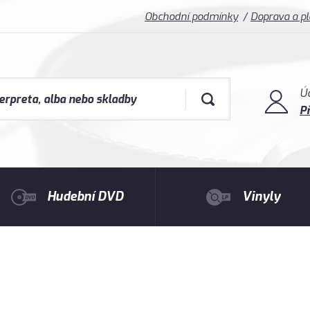
Obchodní podmínky
Doprava a p
Ú
Př
Hudební DVD
Vinyly