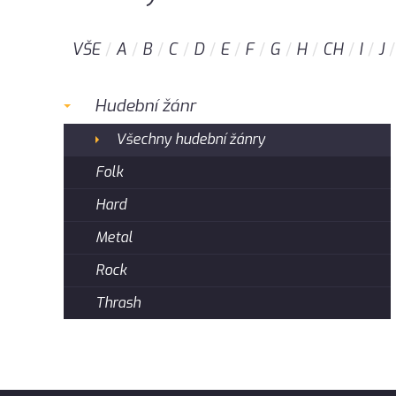
VŠE
A
B
C
D
E
F
G
H
CH
I
J
Hudební žánr
Všechny hudební žánry
Folk
Hard
Metal
Rock
Thrash