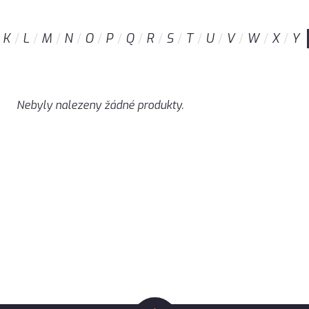
K
L
M
N
O
P
Q
R
S
T
U
V
W
X
Y
Nebyly nalezeny žádné produkty.