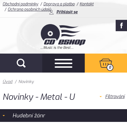
Obchodní podmínky
Doprava a platba
Kontakt
Ochrana osobních údajů
Přihlásit se
0
Úvod
/
Novinky
Novinky - Metal - U
Filtrování
Hudební žánr