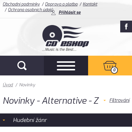
Obchodní podmínky
Doprava a platba
Kontakt
Ochrana osobních údajů
Přihlásit se
0
Úvod
/
Novinky
Novinky - Alternative - Z
Filtrování
Hudební žánr