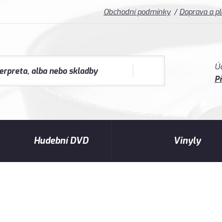
Obchodní podmínky
Doprava a p
Ú
Př
Hudební DVD
Vinyly