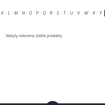
K
L
M
N
O
P
Q
R
S
T
U
V
W
X
Y
Nebyly nalezeny žádné produkty.