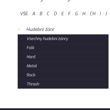
VŠE
A
B
C
D
E
F
G
H
CH
I
J
Hudební žánr
Všechny hudební žánry
Folk
Hard
Metal
Rock
Thrash