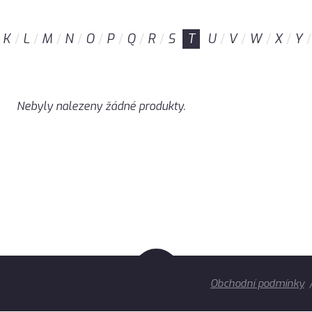
K
L
M
N
O
P
Q
R
S
T
U
V
W
X
Y
Nebyly nalezeny žádné produkty.
Obchodní podmínky