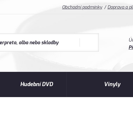
Obchodní podmínky
Doprava a p
Ú
Př
Hudební DVD
Vinyly