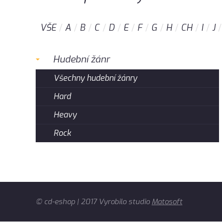
VŠE
A
B
C
D
E
F
G
H
CH
I
J
Hudební žánr
Všechny hudební žánry
Hard
Heavy
Rock
© cd-eshop | 2017 Vyrobilo studio
Matosoft