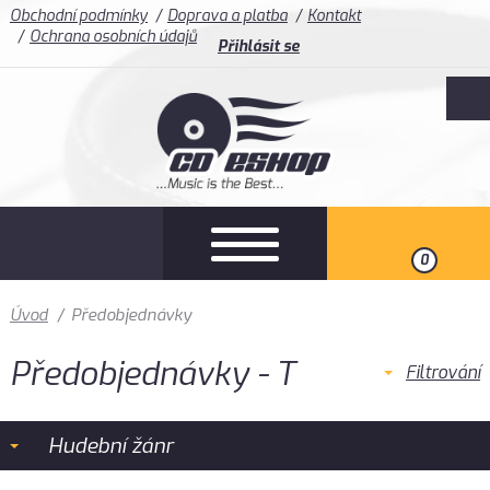
Obchodní podmínky
Doprava a platba
Kontakt
Ochrana osobních údajů
Přihlásit se
0
Úvod
/
Předobjednávky
Předobjednávky - T
Filtrování
Hudební žánr