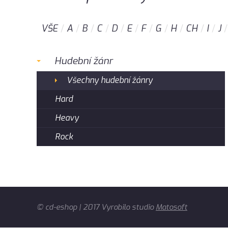
VŠE
A
B
C
D
E
F
G
H
CH
I
J
Hudební žánr
Všechny hudební žánry
Hard
Heavy
Rock
© cd-eshop | 2017 Vyrobilo studio
Matosoft