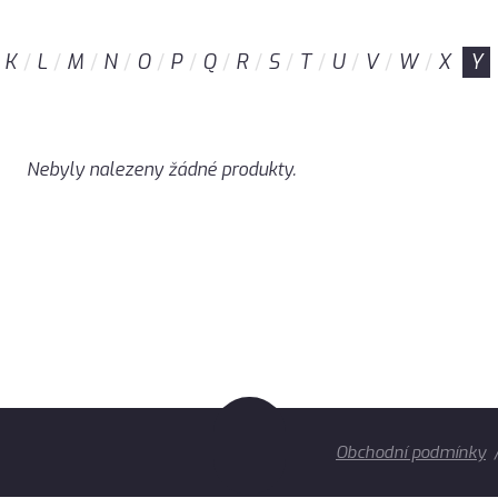
K
L
M
N
O
P
Q
R
S
T
U
V
W
X
Y
Nebyly nalezeny žádné produkty.
Obchodní podmínky