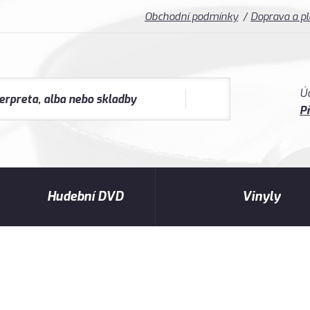
Obchodní podmínky
Doprava a p
Ú
Př
Hudební DVD
Vinyly