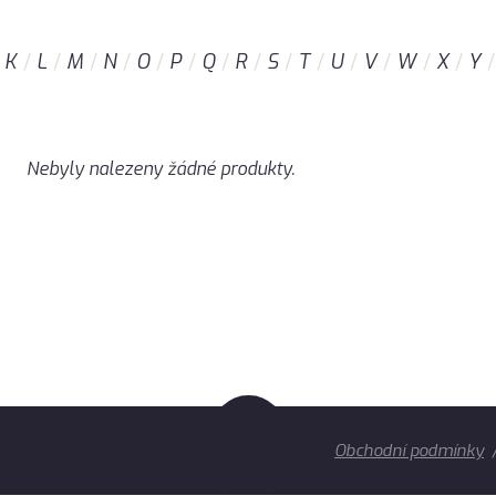
K
L
M
N
O
P
Q
R
S
T
U
V
W
X
Y
Nebyly nalezeny žádné produkty.
Obchodní podmínky