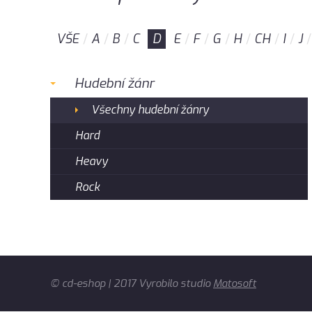
VŠE
A
B
C
D
E
F
G
H
CH
I
J
Hudební žánr
Všechny hudební žánry
Hard
Heavy
Rock
© cd-eshop | 2017 Vyrobilo studio
Matosoft