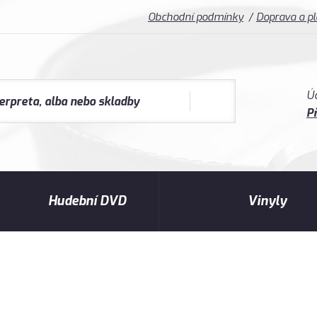
Obchodní podmínky
Doprava a p
Ú
Př
Hudební DVD
Vinyly