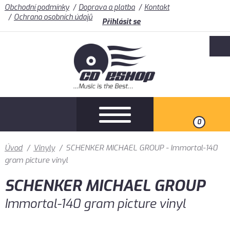
Obchodní podmínky
Doprava a platba
Kontakt
Ochrana osobních údajů
Přihlásit se
0
Úvod
/
Vinyly
/
SCHENKER MICHAEL GROUP - Immortal-140
gram picture vinyl
SCHENKER MICHAEL GROUP
Immortal-140 gram picture vinyl