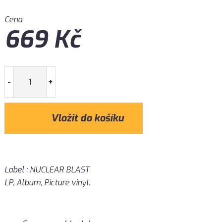
Cena
669
Kč
-
+
Label : NUCLEAR BLAST
LP, Album, Picture vinyl.