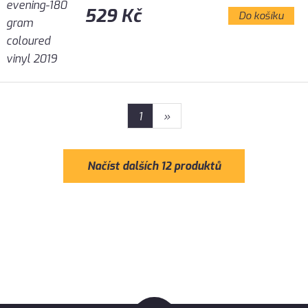
529 Kč
Do košíku
1
»
Načíst dalších 12 produktů