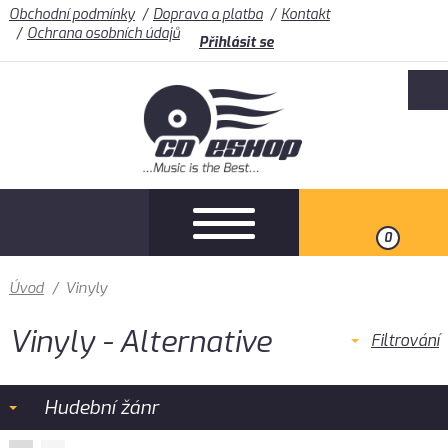
Obchodní podmínky
Doprava a platba
Kontakt
Ochrana osobních údajů
Přihlásit se
0
Úvod
/
Vinyly
Vinyly - Alternative
Filtrování
Hudební žánr