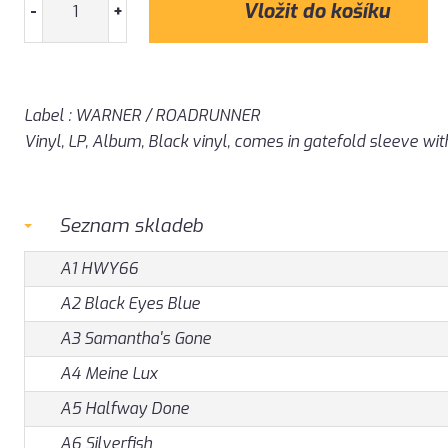
-
+
Label : WARNER / ROADRUNNER
Vinyl, LP, Album, Black vinyl, comes in gatefold sleeve wit
Seznam skladeb
A1 HWY66
A2 Black Eyes Blue
A3 Samantha's Gone
A4 Meine Lux
A5 Halfway Done
A6 Silverfish