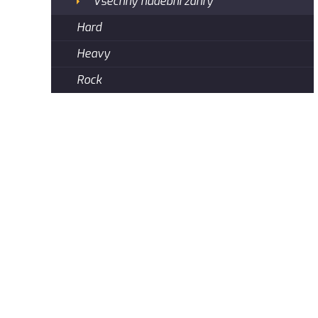
Všechny hudební žánry
Hard
Heavy
Rock