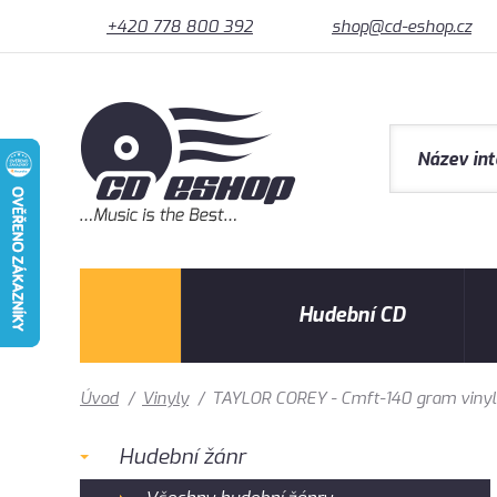
+420 778 800 392
shop@cd-eshop.cz
Hudební CD
Úvod
/
Vinyly
/
TAYLOR COREY - Cmft-140 gram vinyl
Hudební žánr