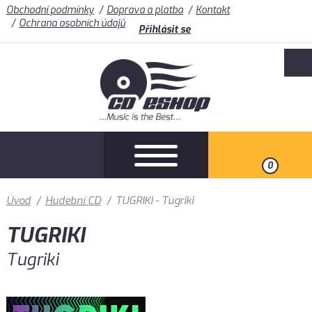
Obchodní podmínky
Doprava a platba
Kontakt
Ochrana osobních údajů
Přihlásit se
0
Úvod
/
Hudební CD
/
TUGRIKI - Tugriki
TUGRIKI
Tugriki