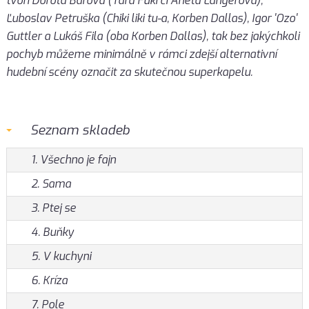
tvoří Dorota Barová (Tara Fuki či Aneta Langerová),
Ľuboslav Petruška (Chiki liki tu-a, Korben Dallas), Igor 'Ozo'
Guttler a Lukáš Fila (oba Korben Dallas), tak bez jakýchkoli
pochyb můžeme minimálně v rámci zdejší alternativní
hudební scény označit za skutečnou superkapelu.
Seznam skladeb
1. Všechno je fajn
2. Sama
3. Ptej se
4. Buňky
5. V kuchyni
6. Kríza
7. Pole