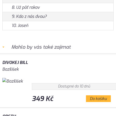
8. Už päť rokov
9. Kdo z nás dvou?
10. Jaseň
Mohlo by vás také zajímat
DIVOKEJ BILL
Bazilišek
Dostupné do 10 dnů
349 Kč
Do košíku