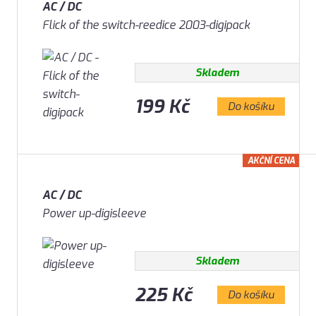
AC / DC
Flick of the switch-reedice 2003-digipack
Skladem
199 Kč
Do košíku
AKČNÍ CENA
AC / DC
Power up-digisleeve
Skladem
225 Kč
Do košíku