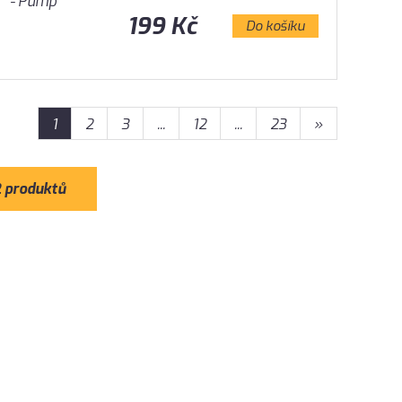
199 Kč
Do košíku
1
2
3
...
12
...
23
»
2 produktů