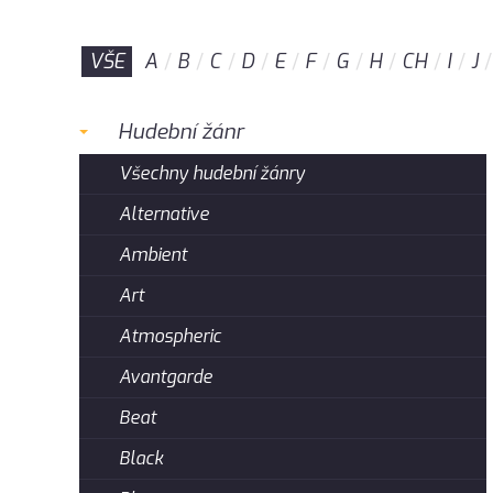
VŠE
A
B
C
D
E
F
G
H
CH
I
J
Hudební žánr
Všechny hudební žánry
Alternative
Ambient
Art
Atmospheric
Avantgarde
Beat
Black