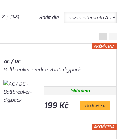
Z
0-9
Řadit dle
AKČNÍ CENA
AC / DC
Ballbreaker-reedice 2005-digipack
Skladem
199 Kč
Do košíku
AKČNÍ CENA