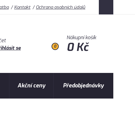
latba
Kontakt
Ochrana osobních údajů
Nákupní košík
čet
0 Kč
0
ihlásit se
Akční ceny
Předobjednávky