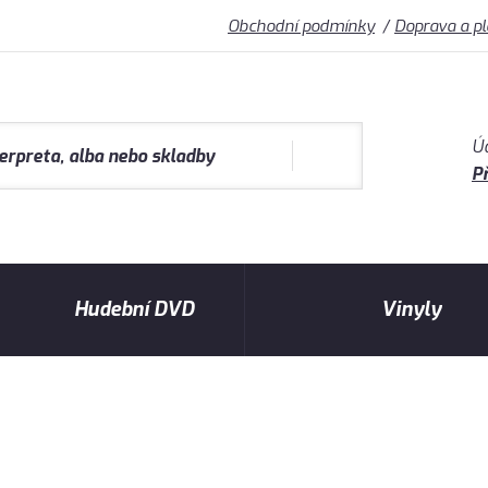
Obchodní podmínky
Doprava a p
Ú
Př
Hudební DVD
Vinyly