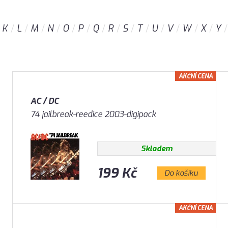
K
L
M
N
O
P
Q
R
S
T
U
V
W
X
Y
AKČNÍ CENA
AC / DC
74 jailbreak-reedice 2003-digipack
Skladem
199 Kč
Do košíku
AKČNÍ CENA