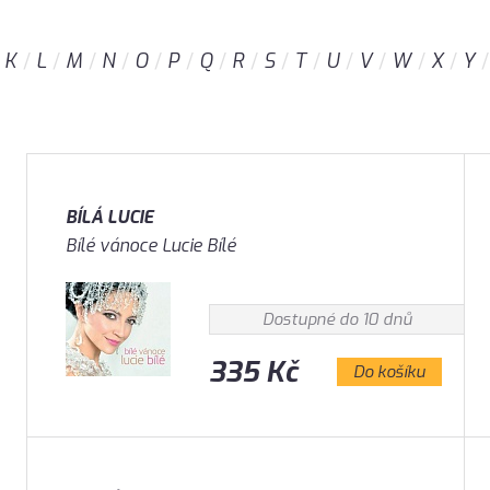
K
L
M
N
O
P
Q
R
S
T
U
V
W
X
Y
BÍLÁ LUCIE
Bílé vánoce Lucie Bílé
Dostupné do 10 dnů
335 Kč
Do košíku