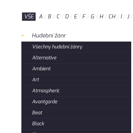
VŠE
A
B
C
D
E
F
G
H
CH
I
J
Hudební žánr
Všechny hudební žánry
Alternative
Ambient
Art
Atmospheric
Avantgarde
Beat
Black