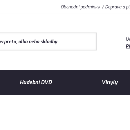
Obchodní podmínky
Doprava a p
Ú
Př
Hudební DVD
Vinyly